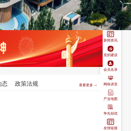

新闻资讯

党的建设

会员名录

动态
政策法规
网络讲堂
查看更多

产业地图

争先创优

友情链接